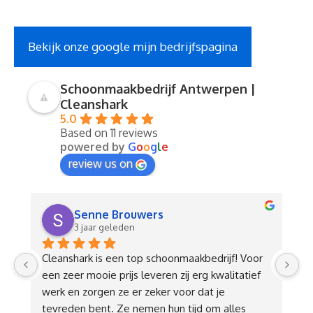
Bekijk onze google mijn bedrijfspagina
Schoonmaakbedrijf Antwerpen |
Cleanshark
5.0
Based on 11 reviews
powered by
G
o
o
g
l
e
review us on
Senne Brouwers
3 jaar geleden
Cleanshark is een top schoonmaakbedrijf! Voor 
Ik
een zeer mooie prijs leveren zij erg kwalitatief 
s
werk en zorgen ze er zeker voor dat je 
mi
tevreden bent. Ze nemen hun tijd om alles 
s