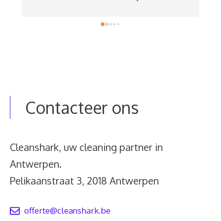
perfect in orde te brengen. Ik kan Cleanshark 
w
zeker aanraden!
d
Contacteer ons
Cleanshark, uw cleaning partner in
Antwerpen.
Pelikaanstraat 3, 2018 Antwerpen
offerte@cleanshark.be